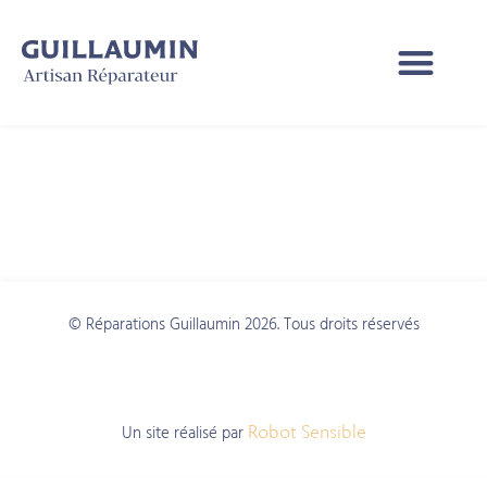
Étiquette :
mostbet AZ
© Réparations Guillaumin 2026. Tous droits réservés
Un site réalisé par
Robot Sensible