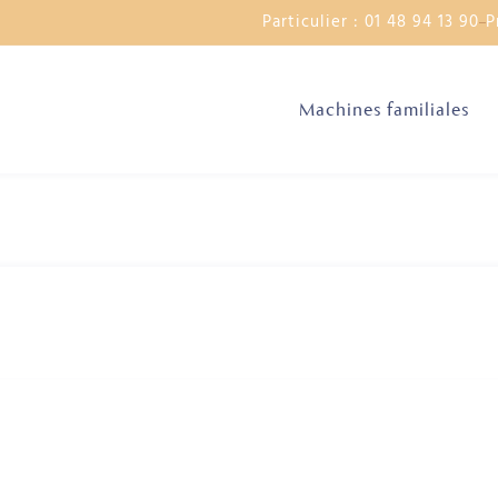
Particulier : 01 48 94 13 90
P
Machines familiales
bet az 90